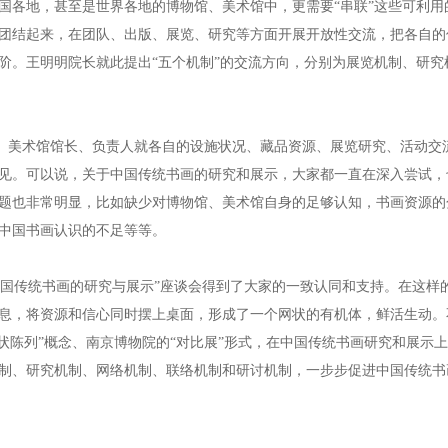
国各地，甚至是世界各地的博物馆、美术馆中，更需要“串联”这些可利用
团结起来，在团队、出版、展览、研究等方面开展开放性交流，把各自的
阶。王明明院长就此提出“五个机制”的交流方向，分别为展览机制、研究
美术馆馆长、负责人就各自的设施状况、藏品资源、展览研究、活动交
见。可以说，关于中国传统书画的研究和展示，大家都一直在深入尝试，
题也非常明显，比如缺少对博物馆、美术馆自身的足够认知，书画资源的
中国书画认识的不足等等。
国传统书画的研究与展示”座谈会得到了大家的一致认同和支持。在这样
息，将资源和信心同时摆上桌面，形成了一个网状的有机体，鲜活生动。
原状陈列”概念、南京博物院的“对比展”形式，在中国传统书画研究和展示
制、研究机制、网络机制、联络机制和研讨机制，一步步促进中国传统书